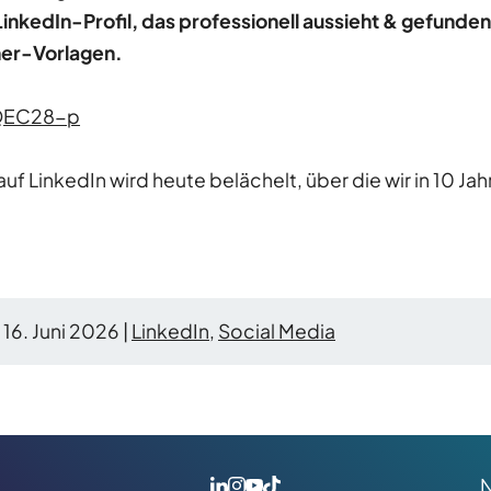
inkedIn-Profil, das professionell aussieht & gefunden 
ner-Vorlagen.
dQEC28-p
f LinkedIn wird heute belächelt, über die wir in 10 J
16. Juni 2026 |
LinkedIn
,
Social Media
N