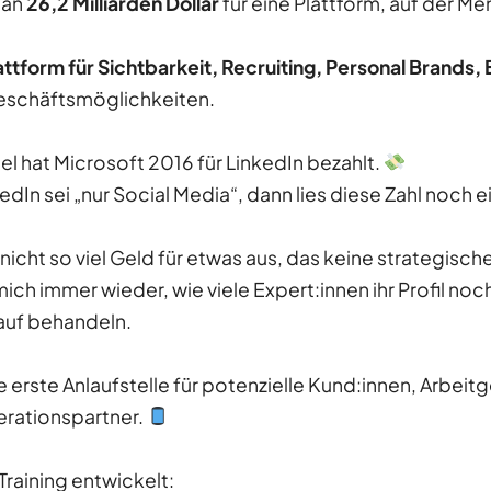
man
26,2 Milliarden Dollar
für eine Plattform, auf der 
attform für Sichtbarkeit, Recruiting, Personal Brands,
eschäftsmöglichkeiten.
iel hat Microsoft 2016 für LinkedIn bezahlt.
dIn sei „nur Social Media“, dann lies diese Zahl noch e
cht so viel Geld für etwas aus, das keine strategisc
ch immer wieder, wie viele Expert:innen ihr Profil noc
auf behandeln.
die erste Anlaufstelle für potenzielle Kund:innen, Arbei
rationspartner.
Training entwickelt: