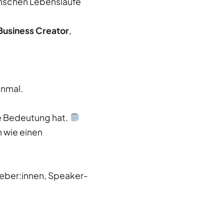
Menschen Lebensläufe
 Business Creator
,
inmal.
he Bedeutung hat.
h wie einen
tgeber:innen, Speaker-