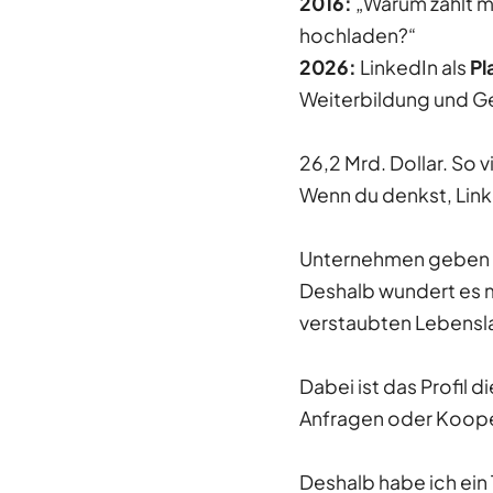
2016:
„Warum zahlt 
hochladen?“
2026:
LinkedIn als
Pl
Weiterbildung und G
26,2 Mrd. Dollar. So v
Wenn du denkst, Linke
Unternehmen geben ni
Deshalb wundert es mi
verstaubten Lebensl
Dabei ist das Profil 
Anfragen oder Koope
Deshalb habe ich ein 