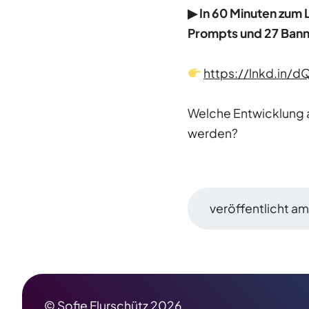
▶ In 60 Minuten zum L
Prompts und 27 Ban
https://lnkd.in/
Welche Entwicklung au
werden?
veröffentlicht am 
© Sofie Flurschütz 2026