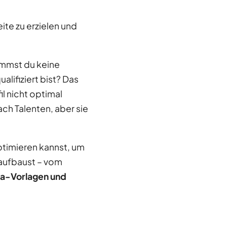
ite zu erzielen und
mst du keine
lifiziert bist? Das
il nicht optimal
ch Talenten, aber sie
 optimieren kannst, um
h aufbaust – vom
a-Vorlagen und