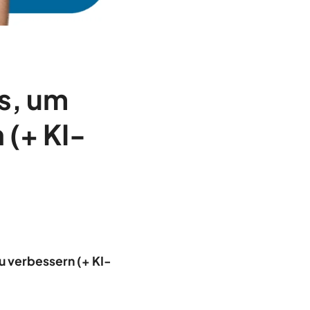
ps, um
 (+ KI-
zu verbessern (+ KI-