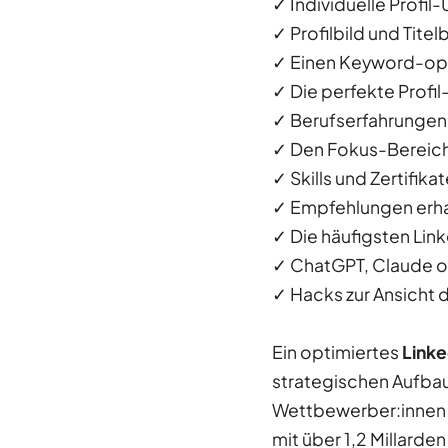
✓ Individuelle Profil-
✓ Profilbild und Titel
✓ Einen Keyword-opt
✓ Die perfekte Prof
✓ Berufserfahrungen 
✓ Den Fokus-Bereich 
✓ Skills und Zertifik
✓ Empfehlungen erhal
✓ Die häufigsten Lin
✓ ChatGPT, Claude ode
✓ Hacks zur Ansicht d
Ein optimiertes
Linke
strategischen Aufbau 
Wettbewerber:innen 
mit über 1,2 Millarde