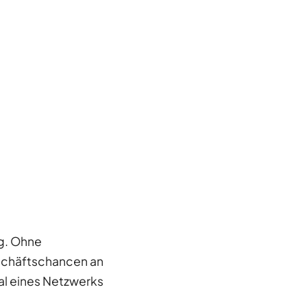
lg. Ohne
Geschäftschancen an
al eines Netzwerks