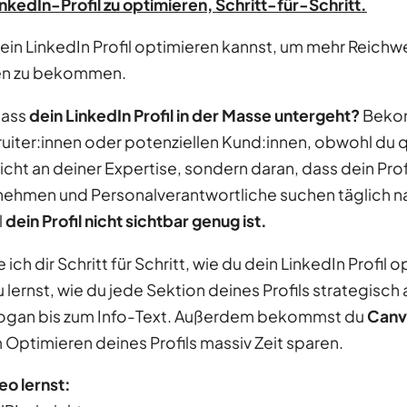
nkedIn-Profil zu optimieren, Schritt-für-Schritt.
 dein LinkedIn Profil optimieren kannst, um mehr Reichwe
en zu bekommen.
dass
dein LinkedIn Profil in der Masse untergeht?
Bekom
iter:innen oder potenziellen Kund:innen, obwohl du qua
icht an deiner Expertise, sondern daran, dass dein Prof
rnehmen und Personalverantwortliche suchen täglich na
l
dein Profil nicht sichtbar genug ist.
ich dir Schritt für Schritt, wie du dein LinkedIn Profil
Du lernst, wie du jede Sektion deines Profils strategisc
Slogan bis zum Info-Text. Außerdem bekommst du
Canv
im Optimieren deines Profils massiv Zeit sparen.
eo lernst: