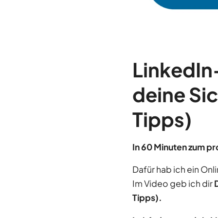
LinkedIn-
deine Sic
Tipps)
In 60 Minuten zum pr
Dafür hab ich ein Onli
Im Video
geb ich dir
Tipps).