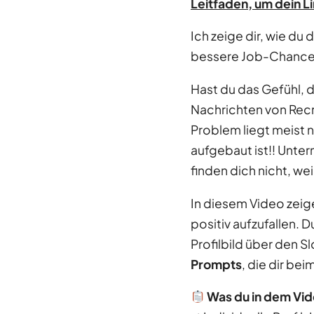
Leitfaden, um dein Li
Ich zeige dir, wie du
bessere Job-Chanc
Hast du das Gefühl, 
Nachrichten von Recru
Problem liegt meist n
aufgebaut ist!! Unte
finden dich nicht, wei
In diesem Video zeige 
positiv aufzufallen. 
Profilbild über den 
Prompts
, die dir be
Was du in dem Vid